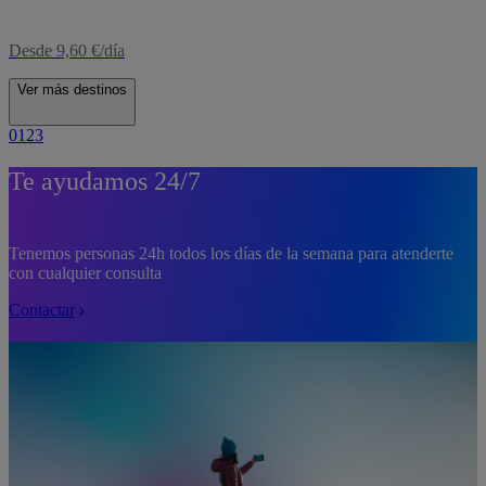
Desde 9,60 €/día
Ver más destinos
0
1
2
3
Te ayudamos 24/7
Tenemos personas 24h todos los días de la semana para atenderte
con cualquier consulta
Contactar