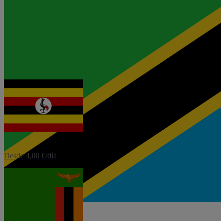
eSIM
Tanzania
Desde 3,12 €/día
eSIM
Uganda
Desde 4,00 €/día
eSIM
Zambia