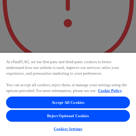
At eSimFLAG, we use first-pary and third-party cookies to better
understand how our website is used, improve our services, tailor your
experience, and personalize marketing to your preferences.
Fehler 404 - Oh je! Etwas ist
You can accept all cookies, reject them, or manage your settings using the
schiefgelaufen.
options provided. For more information, please see our
Cookie Policy
Accept All Cookies
Scheinbar ist ein Fehler aufgetreten. Bitte in wenigen Sekunden
erneut versuchen oder die Verbindung prüfen. Wenn das Problem
weiterhin besteht, setzte dich für Hilfe mit uns in Verbindung
Reject Optional Cookies
Akzeptieren
Cookies Settings