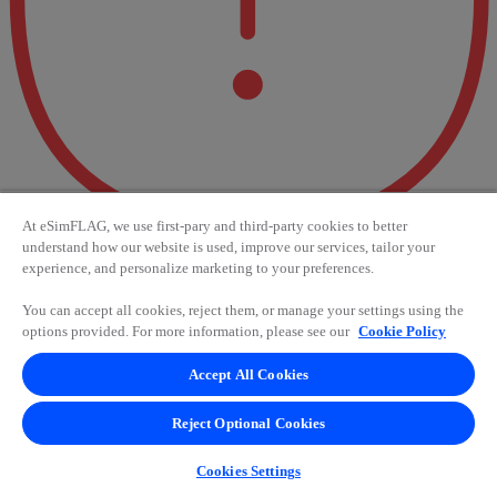
At eSimFLAG, we use first-pary and third-party cookies to better
understand how our website is used, improve our services, tailor your
experience, and personalize marketing to your preferences.
Fehler 404 - Oh je! Etwas ist
You can accept all cookies, reject them, or manage your settings using the
schiefgelaufen.
options provided. For more information, please see our
Cookie Policy
Accept All Cookies
Scheinbar ist ein Fehler aufgetreten. Bitte in wenigen Sekunden
erneut versuchen oder die Verbindung prüfen. Wenn das Problem
weiterhin besteht, setzte dich für Hilfe mit uns in Verbindung
Reject Optional Cookies
Akzeptieren
Cookies Settings